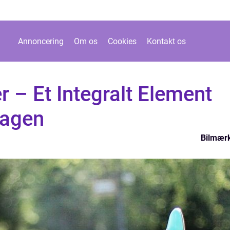
Annoncering
Om os
Cookies
Kontakt os
 – Et Integralt Element
wagen
Bilmær