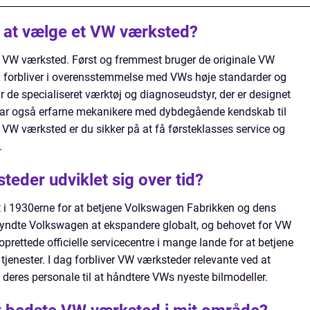
d at vælge et VW værksted?
 et VW værksted. Først og fremmest bruger de originale VW
n bil forbliver i overensstemmelse med VWs høje standarder og
ar de specialiseret værktøj og diagnoseudstyr, der er designet
e har også erfarne mekanikere med dybdegående kendskab til
 VW værksted er du sikker på at få førsteklasses service og
.
eder udviklet sig over tid?
t i 1930erne for at betjene Volkswagen Fabrikken og dens
gyndte Volkswagen at ekspandere globalt, og behovet for VW
rettede officielle servicecentre i mange lande for at betjene
 tjenester. I dag forbliver VW værksteder relevante ved at
deres personale til at håndtere VWs nyeste bilmodeller.