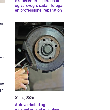
Skadecenter til personbil
og varevogn: sådan foregår
en professionel reparation
 om
il
 at
lle
er
01 maj 2026
Autoværksted og
mekaniker: sådan vælger