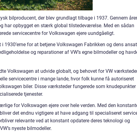
tysk bilproducent, der blev grundlagt tilbage i 1937. Gennem åre
g har opbygget en stærk global tilstedeværelse. Med en sådan
serede servicecentre for Volkswagen ejere uundgåeligt.
t i 1930’erne for at betjene Volkswagen Fabrikken og dens ansat
vedligeholdelse og reparationer af VW’s egne bilmodeller og havd
ndte Volkswagen at udvide globalt, og behovet for VW værkstede
lle servicecentre i mange lande, hvor folk kunne få autoriseret
 Volkswagen biler. Disse værksteder fungerede som knudepunkter
cialiserede tjenester.
ærlige for Volkswagen ejere over hele verden. Med den konstant
 bliver det endnu vigtigere at have adgang til specialiseret servic
bliver relevante ved at konstant opdatere deres teknologi og
 VW’s nyeste bilmodeller.