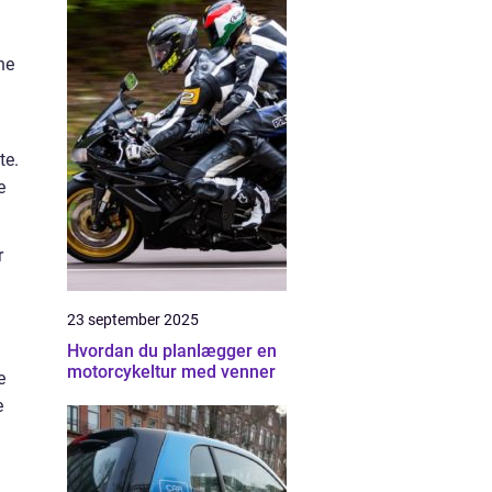
ne
te.
e
r
23 september 2025
Hvordan du planlægger en
motorcykeltur med venner
e
e