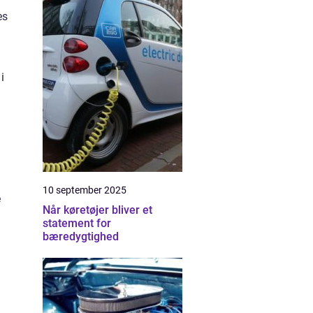
es
i
10 september 2025
e
Når køretøjer bliver et
statement for
bæredygtighed