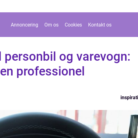
Annoncering
Om os
Cookies
Kontakt os
l personbil og varevogn:
en professionel
inspirat