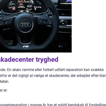
 skadecenter tryghed
nde. En skæv ramme eller forkert udført reparation kan svække
for er det vigtigt at vælge et skadecenter, der arbejder efter kla
teten.
r er:
sserireparation i mange år, har et solidt kendskab til forskellig