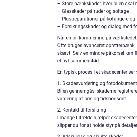
– Store bænkskader, hvor bilen skal r
– Glasskader på ruder og soltage
– Plastreparationer på kofangere og 
– Forsikringsskader og dialog med fo
Når en bil kommer ind på værkstedet,
Ofte bruges avanceret opretterbænk, s
skævt. Selv en mindre påkørsel kan fl
et nyt sammenstød.
En typisk proces i et skadecenter ser
1. Skadesvurdering og fotodokument
Bilen gennemgås, skaderne registreres,
vurdering af pris og tidshorisont.
2. Kontakt til forsikring
I mange tilfælde hjælper skadecenter
slipper du for at holde styr på detalje
3. Adskillelse og skjulte skader