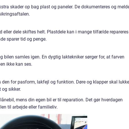
e ekstra skader op bag plast og paneler. De dokumenteres og meld
sikringsaftalen.
 eller dele skiftes helt. Plastdele kan i mange tilfælde repareres 
både sparer tid og penge.
og bilen samles igen. En dygtig laktekniker sørger for, at farven
nen ikke kan ses.
es den for pasform, lakfejl og funktion. Døre og klapper skal lukk
 og sikker.
nebil, mens din egen bil er til reparation. Det gør hverdagen
en til arbejde eller familieliv.