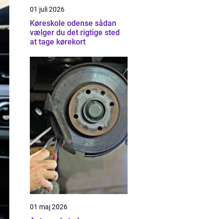
01 juli 2026
Køreskole odense sådan
vælger du det rigtige sted
at tage kørekort
01 maj 2026