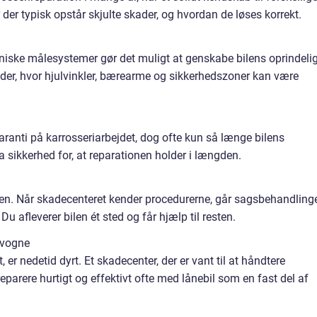
 der typisk opstår skjulte skader, og hvordan de løses korrekt.
niske målesystemer gør det muligt at genskabe bilens oprindeli
kader, hvor hjulvinkler, bærearme og sikkerhedszoner kan være
garanti på karrosseriarbejdet, dog ofte kun så længe bilens
a sikkerhed for, at reparationen holder i længden.
n. Når skadecenteret kender procedurerne, går sagsbehandling
u afleverer bilen ét sted og får hjælp til resten.
evogne
er nedetid dyrt. Et skadecenter, der er vant til at håndtere
 reparere hurtigt og effektivt ofte med lånebil som en fast del af