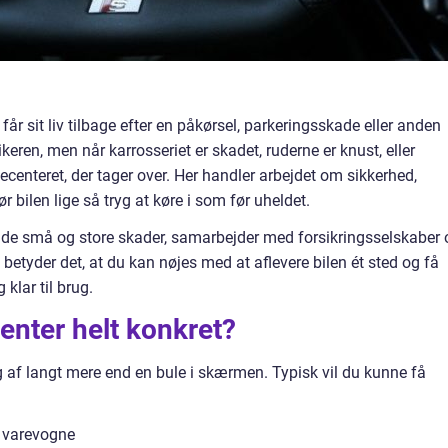
 får sit liv tilbage efter en påkørsel, parkeringsskade eller anden
en, men når karrosseriet er skadet, ruderne er knust, eller
adecenteret, der tager over. Her handler arbejdet om sikkerhed,
r bilen lige så tryg at køre i som før uheldet.
de små og store skader, samarbejder med forsikringsselskaber 
 betyder det, at du kan nøjes med at aflevere bilen ét sted og få
 klar til brug.
enter helt konkret?
g af langt mere end en bule i skærmen. Typisk vil du kunne få
g varevogne