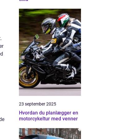
.
er
ed
23 september 2025
Hvordan du planlægger en
motorcykeltur med venner
de