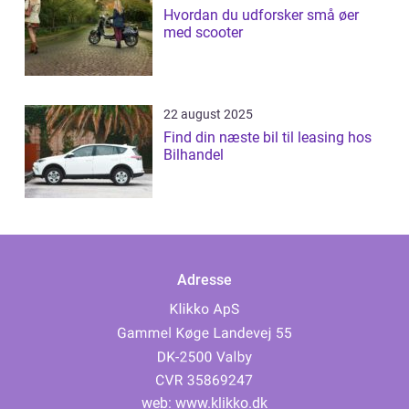
Hvordan du udforsker små øer
med scooter
22 august 2025
Find din næste bil til leasing hos
Bilhandel
Adresse
web:
www.klikko.dk