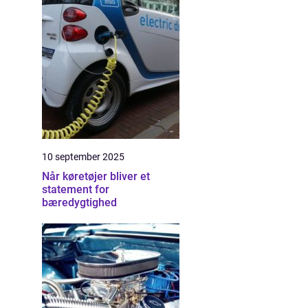
10 september 2025
Når køretøjer bliver et
statement for
bæredygtighed