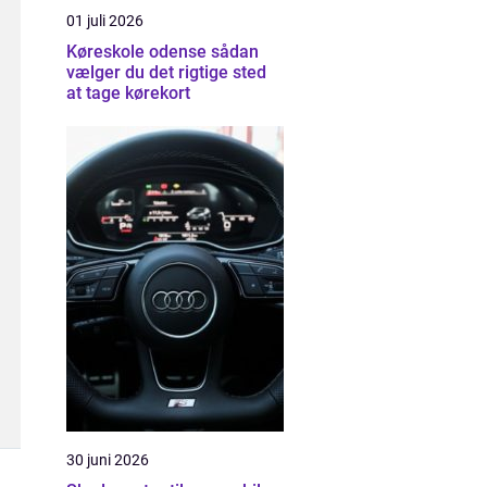
01 juli 2026
Køreskole odense sådan
vælger du det rigtige sted
at tage kørekort
30 juni 2026