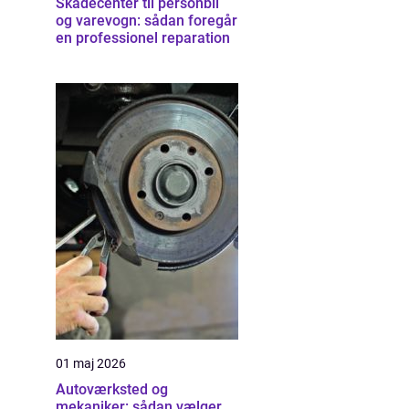
Skadecenter til personbil
og varevogn: sådan foregår
en professionel reparation
01 maj 2026
Autoværksted og
mekaniker: sådan vælger