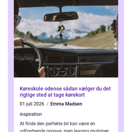
Køreskole odense sådan vælger du det
rigtige sted at tage kørekort
01 juli 2026
Emma Madsen
inspiration
At finde den perfekte bil kan være en
udfordrende opgave, men leasing muliggør