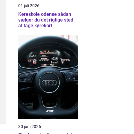
01 juli 2026
Køreskole odense sådan
vælger du det rigtige sted
at tage kørekort
30 juni 2026