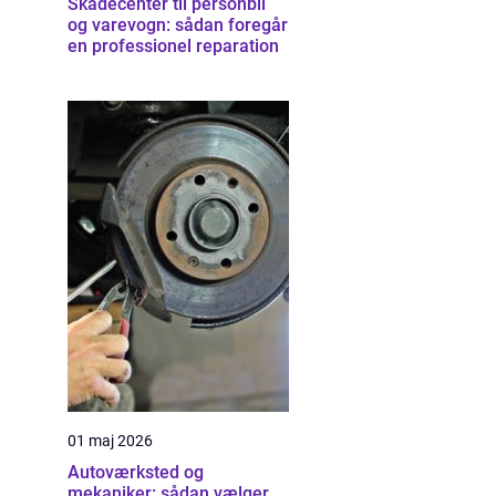
Skadecenter til personbil
og varevogn: sådan foregår
en professionel reparation
01 maj 2026
Autoværksted og
mekaniker: sådan vælger