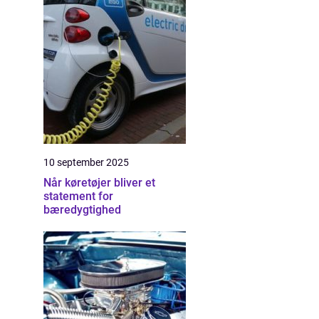
10 september 2025
Når køretøjer bliver et
statement for
bæredygtighed