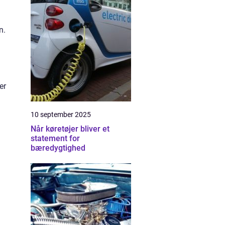
n.
er
10 september 2025
Når køretøjer bliver et
statement for
bæredygtighed