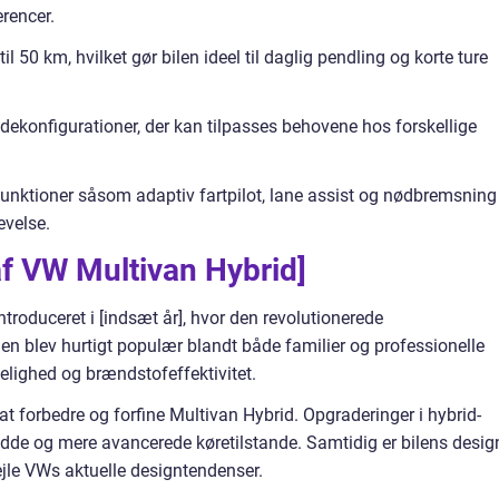
erencer.
il 50 km, hvilket gør bilen ideel til daglig pendling og korte ture
ekonfigurationer, der kan tilpasses behovene hos forskellige
unktioner såsom adaptiv fartpilot, lane assist og nødbremsning
evelse.
 af VW Multivan Hybrid]
troduceret i [indsæt år], hvor den revolutionerede
en blev hurtigt populær blandt både familier og professionelle
lighed og brændstofeffektivitet.
at forbedre og forfine Multivan Hybrid. Opgraderinger i hybrid-
vidde og mere avancerede køretilstande. Samtidig er bilens desig
ejle VWs aktuelle designtendenser.