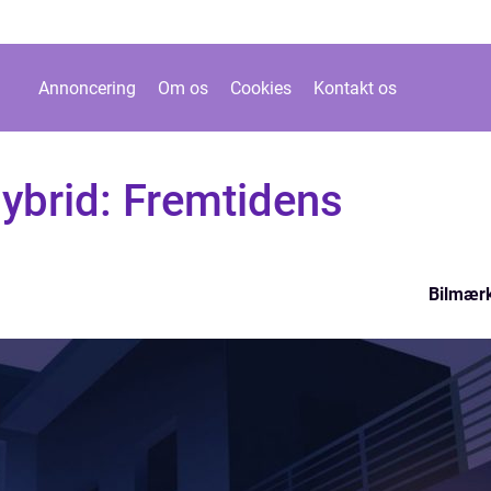
Annoncering
Om os
Cookies
Kontakt os
ybrid: Fremtidens
Bilmær