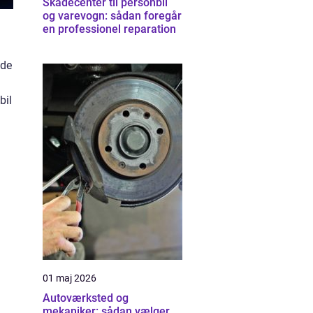
Skadecenter til personbil
og varevogn: sådan foregår
en professionel reparation
nde
bil
01 maj 2026
Autoværksted og
mekaniker: sådan vælger