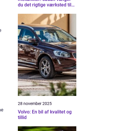
du det rigtige værksted til
din bil
e
28 november 2025
ne
Volvo: En bil af kvalitet og
tillid