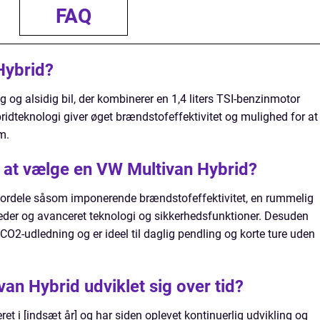
FAQ
Hybrid?
og alsidig bil, der kombinerer en 1,4 liters TSI-benzinmotor
ridteknologi giver øget brændstofeffektivitet og mulighed for at
km.
 at vælge en VW Multivan Hybrid?
 fordele såsom imponerende brændstofeffektivitet, en rummelig
der og avanceret teknologi og sikkerhedsfunktioner. Desuden
 CO2-udledning og er ideel til daglig pendling og korte ture uden
an Hybrid udviklet sig over tid?
et i [indsæt år] og har siden oplevet kontinuerlig udvikling og