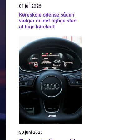
01 juli 2026
Køreskole odense sådan
vælger du det rigtige sted
at tage kørekort
30 juni 2026