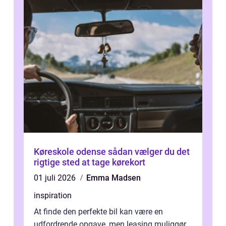
Køreskole odense sådan vælger du det
rigtige sted at tage kørekort
01 juli 2026
Emma Madsen
inspiration
At finde den perfekte bil kan være en
udfordrende opgave, men leasing muliggør