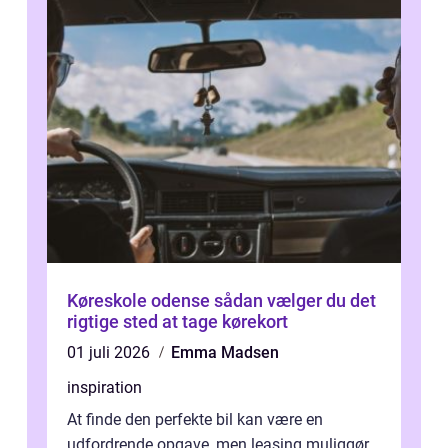
Køreskole odense sådan vælger du det
rigtige sted at tage kørekort
01 juli 2026
Emma Madsen
inspiration
At finde den perfekte bil kan være en
udfordrende opgave, men leasing muliggør