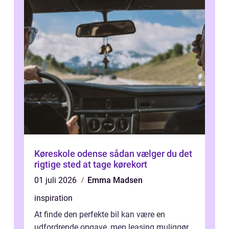
Køreskole odense sådan vælger du det
rigtige sted at tage kørekort
01 juli 2026
Emma Madsen
inspiration
At finde den perfekte bil kan være en
udfordrende opgave, men leasing muliggør