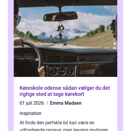
Køreskole odense sådan vælger du det
rigtige sted at tage kørekort
01 juli 2026
Emma Madsen
inspiration
At finde den perfekte bil kan være en
udfordrende opgave, men leasing muliggør