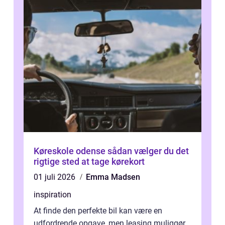
Køreskole odense sådan vælger du det
rigtige sted at tage kørekort
01 juli 2026
Emma Madsen
inspiration
At finde den perfekte bil kan være en
udfordrende opgave, men leasing muliggør