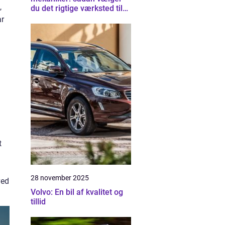
,
du det rigtige værksted til
din bil
ar
t
28 november 2025
ved
Volvo: En bil af kvalitet og
tillid