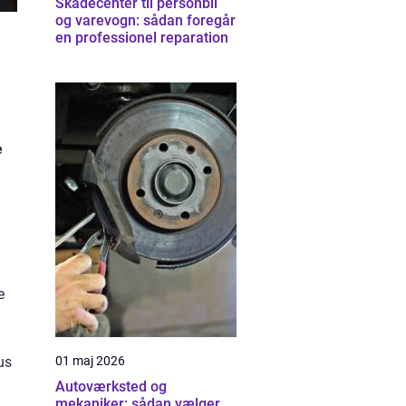
Skadecenter til personbil
og varevogn: sådan foregår
en professionel reparation
e
e
us
01 maj 2026
Autoværksted og
mekaniker: sådan vælger