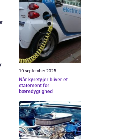
er
r
10 september 2025
Når køretøjer bliver et
statement for
bæredygtighed