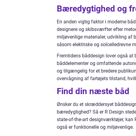
Bæredygtighed og fr
En anden vigtig faktor i moderne bå
designere og skibsværfter efter metode
miljøvenlige materialer, udvikling af
såsom elektriske og solcelledrevne m
Fremtidens båddesign lover også at bl
båddelementer og omfattende autonome
og tilgængelig for et bredere publiku
overvågning af fartøjets tilstand, hv
Find din næste båd
Ønsker du et skræddersyet båddesign
bæredygtighed? Så er R Design stedet
state-of-the-art designværktøjer, kan
også er funktionelle og miljøvenlige.