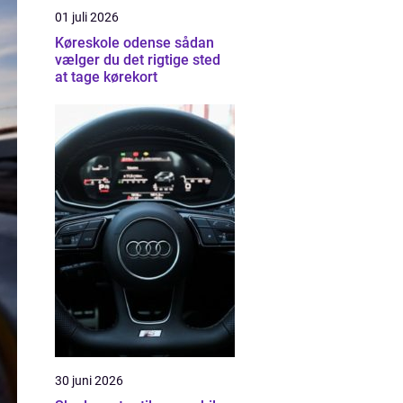
01 juli 2026
Køreskole odense sådan
vælger du det rigtige sted
at tage kørekort
30 juni 2026