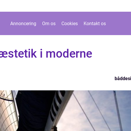
Annoncering
Om os
Cookies
Kontakt os
æstetik i moderne
båddes