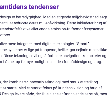
emtidens tendenser
ddesign er bæredygtighed. Med en stigende miljøbevidsthed søg
r til at reducere deres miljøpåvirkning. Dette inkluderer brug af
 brændstofeffektive eller endda emission-fri fremdriftssystemer
otorer.
ive mere integreret med digitale teknologier. “Smart”
 systemer er lige på trapperne, hvilket gør sejlads mere sikke
m. Disse teknologier vil også forbedre navigationskapaciteter og
ilket åbner op for nye muligheder inden for båddesign og brug.
, der kombinerer innovativ teknologi med smuk æstetik og
 at starte. Med et stærkt fokus på kundens vision og brug af
 R Design levere både, der ikke alene er fængslende at se på, men