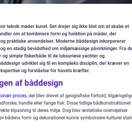
vor teknik møder kunst. Det drejer sig ikke blot om at skabe et
 handler om at kombinere form og funktion på måder, der
r og praktiske anvendelser. Moderne båddesign inkorporerer
 og en stadig bevidsthed om miljømæssige påvirkninger. Fra d
g simple fiskerbåde til de luksuriøse yachter og
båddesign udviklet sig til en kompleks disciplin, der kræver en
 ekspertise og forståelse for havets kræfter.
ngen af båddesign
ionær proces
, der blev drevet af geografiske forhold, tilgængelig
forske, handle eller fange fisk. Disse tidlige bådkonstruktioner
ekte tilpasning til deres miljø. Dog blev æstetiske overvejelser
vor bådens form og dekorationer kunne symbolisere kulturel stat