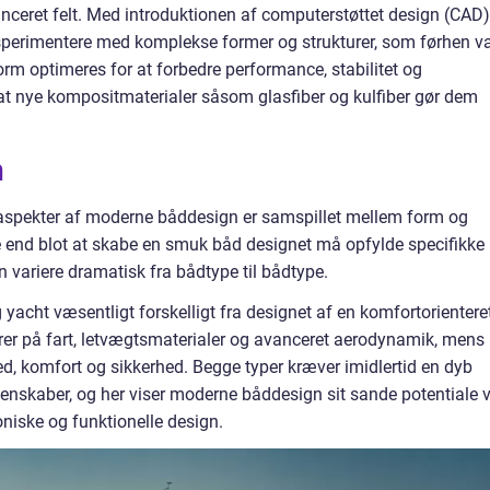
nceret felt. Med introduktionen af computerstøttet design (CAD)
sperimentere med komplekse former og strukturer, som førhen v
rm optimeres for at forbedre performance, stabilitet og
at nye kompositmaterialer såsom glasfiber og kulfiber gør dem
n
spekter af moderne båddesign er samspillet mellem form og
 end blot at skabe en smuk båd designet må opfylde specifikke
n variere dramatisk fra bådtype til bådtype.
 yacht væsentligt forskelligt fra designet af en komfortorientere
erer på fart, letvægtsmaterialer og avanceret aerodynamik, mens
, komfort og sikkerhed. Begge typer kræver imidlertid en dyb
enskaber, og her viser moderne båddesign sit sande potentiale 
niske og funktionelle design.