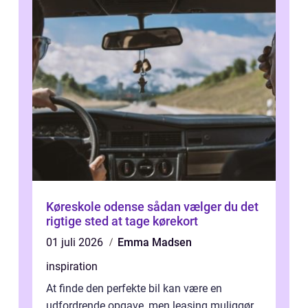
Køreskole odense sådan vælger du det
rigtige sted at tage kørekort
01 juli 2026
Emma Madsen
inspiration
At finde den perfekte bil kan være en
udfordrende opgave, men leasing muliggør