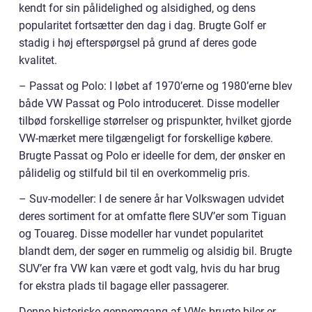
kendt for sin pålidelighed og alsidighed, og dens
popularitet fortsætter den dag i dag. Brugte Golf er
stadig i høj efterspørgsel på grund af deres gode
kvalitet.
– Passat og Polo: I løbet af 1970’erne og 1980’erne blev
både VW Passat og Polo introduceret. Disse modeller
tilbød forskellige størrelser og prispunkter, hvilket gjorde
VW-mærket mere tilgængeligt for forskellige købere.
Brugte Passat og Polo er ideelle for dem, der ønsker en
pålidelig og stilfuld bil til en overkommelig pris.
– Suv-modeller: I de senere år har Volkswagen udvidet
deres sortiment for at omfatte flere SUV’er som Tiguan
og Touareg. Disse modeller har vundet popularitet
blandt dem, der søger en rummelig og alsidig bil. Brugte
SUV’er fra VW kan være et godt valg, hvis du har brug
for ekstra plads til bagage eller passagerer.
Denne historiske gennemgang af VWs brugte biler er