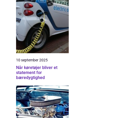
10 september 2025
Når køretøjer bliver et
statement for
bæredygtighed