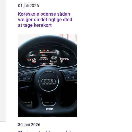
01 juli 2026
Køreskole odense sådan
vælger du det rigtige sted
at tage kørekort
30 juni 2026