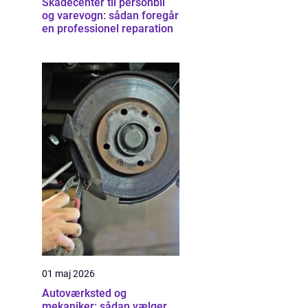
Skadecenter til personbil
og varevogn: sådan foregår
en professionel reparation
01 maj 2026
Autoværksted og
mekaniker: sådan vælger