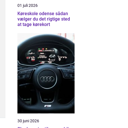
01 juli 2026
Køreskole odense sådan
vælger du det rigtige sted
at tage kørekort
30 juni 2026