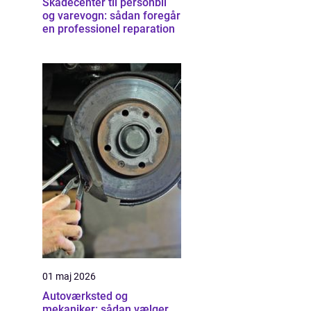
Skadecenter til personbil
og varevogn: sådan foregår
en professionel reparation
01 maj 2026
Autoværksted og
mekaniker: sådan vælger