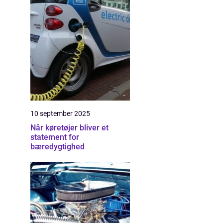
10 september 2025
Når køretøjer bliver et
statement for
bæredygtighed