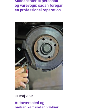
Skadecenter til personbil
og varevogn: sådan foregår
en professionel reparation
01 maj 2026
Autoværksted og
mekaniker: sådan vælger