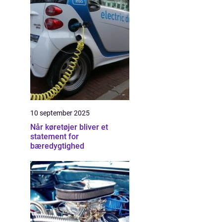
10 september 2025
Når køretøjer bliver et
statement for
bæredygtighed