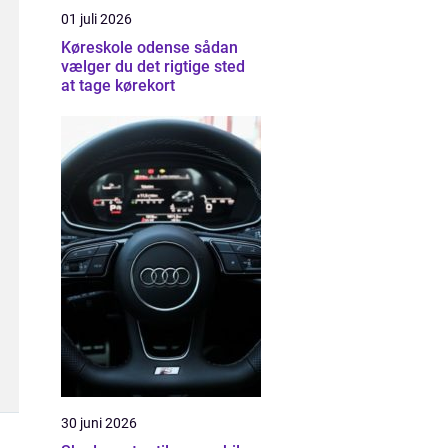
01 juli 2026
Køreskole odense sådan
vælger du det rigtige sted
at tage kørekort
30 juni 2026