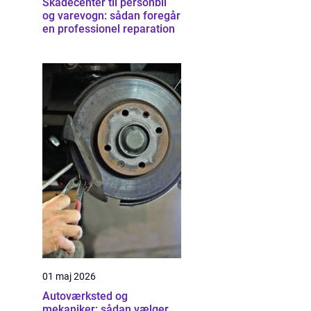
Skadecenter til personbil
og varevogn: sådan foregår
en professionel reparation
01 maj 2026
Autoværksted og
mekaniker: sådan vælger