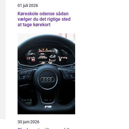
01 juli 2026
Køreskole odense sådan
vælger du det rigtige sted
at tage kørekort
30 juni 2026